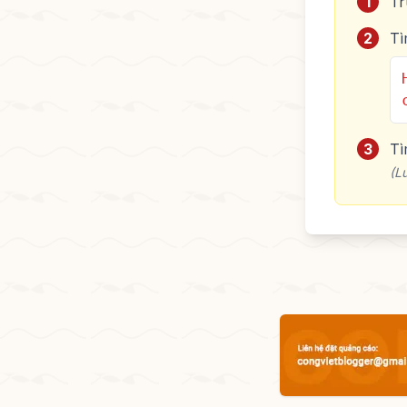
1
Tr
2
Tì
3
Tì
(L