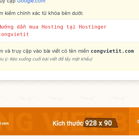
uy cập
Google.com
m kiếm chính xác từ khóa bên dưới:
Hướng dẫn mua Hosting tại Hostinger
congvietit
m và truy cập vào bài viết có tên miền
congvietit.com
ưu ý: Kéo xuống cuối bài viết để lấy mật khẩu)