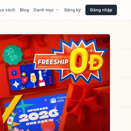
ua sách
Blog
Danh mục
Đăng ký
Đăng nhập