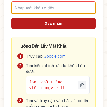
Xác nhận
Hướng Dẫn Lấy Mật Khẩu
1
Truy cập
Google.com
2
Tìm kiếm chính xác từ khóa bên
dưới:
font chữ tiếng
việt congvietit
3
Tìm và truy cập vào bài viết có tên
miền
congvietit.com