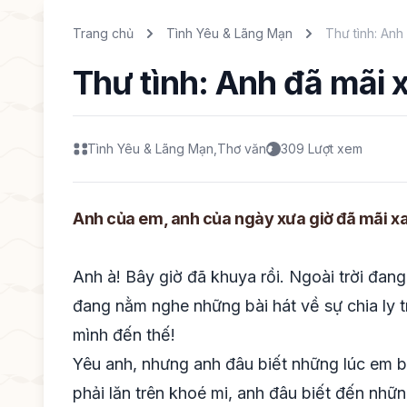
Trang chủ
Tình Yêu & Lãng Mạn
Thư tình: Anh
Thư tình: Anh đã mãi x
Tình Yêu & Lãng Mạn
,
Thơ văn
309 Lượt xem
Anh của em, anh của ngày xưa giờ đã mãi xa
Anh à! Bây giờ đã khuya rồi. Ngoài trời đan
đang nằm nghe những bài hát về sự chia ly t
mình đến thế!
Yêu anh, nhưng anh đâu biết những lúc em b
phải lăn trên khoé mi, anh đâu biết đến n