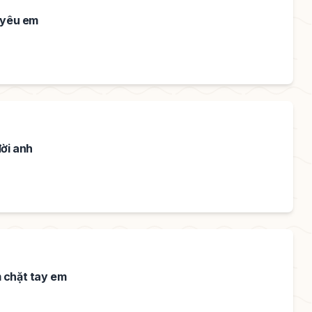
h yêu em
ời anh
 chặt tay em