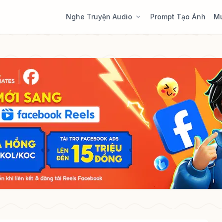
Nghe Truyện Audio
Prompt Tạo Ảnh
M