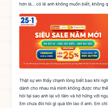
hơn là… có lẽ anh không muốn biết, không 
Thật sự em thấy chạnh lòng biết bao khi ngh
dành cho nhau mà mình không được như thế,
hỏi tại sao anh lại vô tâm và hờ hững với n
Em chưa đòi hỏi gì quá lớn lao ở anh. Em ch