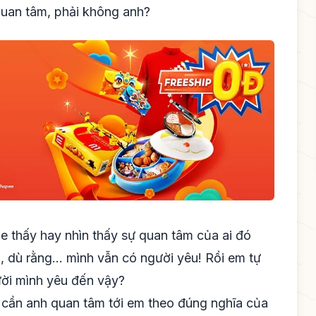
quan tâm, phải không anh?
e thấy hay nhìn thấy sự quan tâm của ai đó
 dù rằng… mình vẫn có người yêu! Rồi em tự
gười mình yêu đến vậy?
ỉ cần anh quan tâm tới em theo đúng nghĩa của