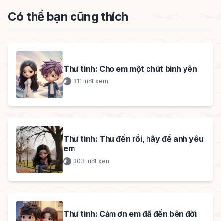
Có thể bạn cũng thích
Thư tình: Cho em một chút bình yên
311 lượt xem
Thư tình: Thu đến rồi, hãy để anh yêu
em
303 lượt xem
Thư tình: Cảm ơn em đã đến bên đời