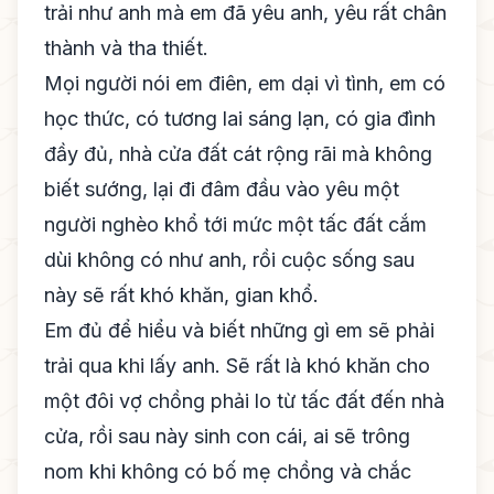
trải như anh mà em đã yêu anh, yêu rất chân
thành và tha thiết.
Mọi người nói em điên, em dại vì tình, em có
học thức, có tương lai sáng lạn, có gia đình
đầy đủ, nhà cửa đất cát rộng rãi mà không
biết sướng, lại đi đâm đầu vào yêu một
người nghèo khổ tới mức một tấc đất cắm
dùi không có như anh, rồi cuộc sống sau
này sẽ rất khó khăn, gian khổ.
Em đủ để hiểu và biết những gì em sẽ phải
trải qua khi lấy anh. Sẽ rất là khó khăn cho
một đôi vợ chồng phải lo từ tấc đất đến nhà
cửa, rồi sau này sinh con cái, ai sẽ trông
nom khi không có bố mẹ chồng và chắc