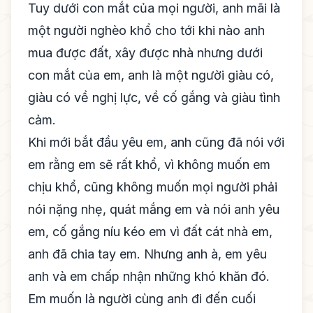
Tuy dưới con mắt của mọi người, anh mãi là
một người nghèo khổ cho tới khi nào anh
mua được đất, xây được nhà nhưng dưới
con mắt của em, anh là một người giàu có,
giàu có về nghị lực, về cố gắng và giàu tình
cảm.
Khi mới bắt đầu yêu em, anh cũng đã nói với
em rằng em sẽ rất khổ, vì không muốn em
chịu khổ, cũng không muốn mọi người phải
nói nặng nhẹ, quát mắng em và nói anh yêu
em, cố gắng níu kéo em vì đất cát nhà em,
anh đã chia tay em. Nhưng anh à, em yêu
anh và em chấp nhận những khó khăn đó.
Em muốn là người cùng anh đi đến cuối