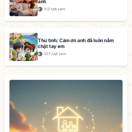
anh
313 lượt xem
Thư tình: Cám ơn anh đã luôn nắm
chặt tay em
307 lượt xem