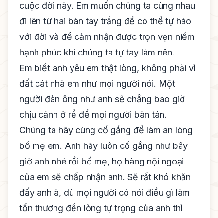
cuộc đời này. Em muốn chúng ta cùng nhau
đi lên từ hai bàn tay trắng để có thể tự hào
với đời và để cảm nhận được trọn vẹn niềm
hạnh phúc khi chúng ta tự tay làm nên.
Em biết anh yêu em thật lòng, không phải vì
đất cát nhà em như mọi người nói. Một
người đàn ông như anh sẽ chẳng bao giờ
chịu cảnh ở rể để mọi người bàn tán.
Chúng ta hãy cùng cố gắng để làm an lòng
bố mẹ em. Anh hãy luôn cố gắng như bây
giờ anh nhé rồi bố mẹ, họ hàng nội ngoại
của em sẽ chấp nhận anh. Sẽ rất khó khăn
đấy anh à, dù mọi người có nói điều gì làm
tổn thương đến lòng tự trọng của anh thì