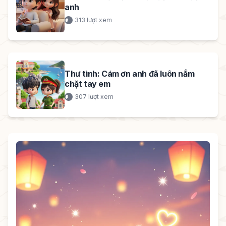
anh
313 lượt xem
Thư tình: Cám ơn anh đã luôn nắm
chặt tay em
307 lượt xem