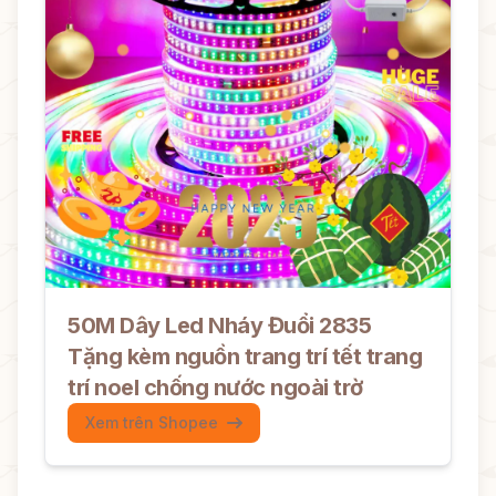
50M Dây Led Nháy Đuổi 2835
Tặng kèm nguồn trang trí tết trang
trí noel chống nước ngoài trờ
Xem trên Shopee