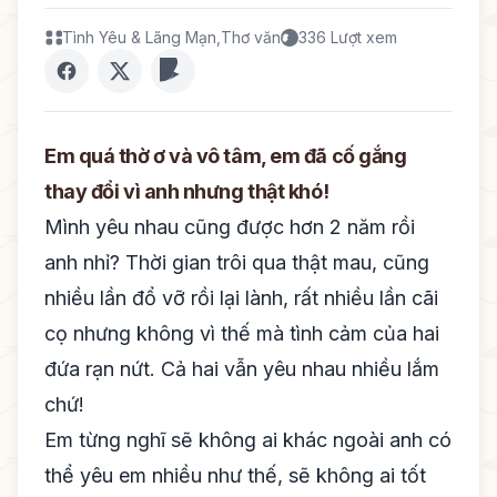
Tình Yêu & Lãng Mạn
,
Thơ văn
336 Lượt xem
Em quá thờ ơ và vô tâm, em đã cố gắng
thay đổi vì anh nhưng thật khó!
Mình yêu nhau cũng được hơn 2 năm rồi
anh nhỉ? Thời gian trôi qua thật mau, cũng
nhiều lần đổ vỡ rồi lại lành, rất nhiều lần cãi
cọ nhưng không vì thế mà tình cảm của hai
đứa rạn nứt. Cả hai vẫn yêu nhau nhiều lắm
chứ!
Em từng nghĩ sẽ không ai khác ngoài anh có
thể yêu em nhiều như thế, sẽ không ai tốt