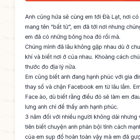
Anh cũng hứa sẽ cùng em tới Đà Lạt, nơi có 
mang tên “bất tử”, em đã tới nơi nhưng ch
em đã có những bông hoa đó rồi mà.
Chúng mình đã lâu không gặp nhau dù ở chu
khí và biết nơi ở của nhau. Khoảng cách ch
thước đo địa lý nữa.
Em cũng biết anh đang hạnh phúc với gia đìn
thay số và chặn Facebook em từ lâu lắm. E
Face ảo, dù biết rằng điều đó sẽ làm em đ
lưng anh chỉ để thấy anh hạnh phúc.
3 năm đối với nhiều người không dài nhưng 
tiên biết chuyện anh phản bội tính cách m
của em sụp đổ hoàn toàn vậy mà em đã gượn