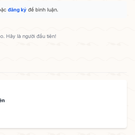
oặc
đăng ký
để bình luận.
. Hãy là người đầu tiên!
ên