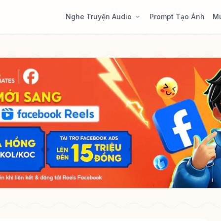
Nghe Truyện Audio
Prompt Tạo Ảnh
M