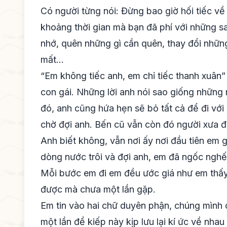
Có người từng nói: Đừng bao giờ hối tiếc về
khoảng thời gian mà bạn đã phí với những sa
nhớ, quên những gì cần quên, thay đổi nhữn
mất...
“Em không tiếc anh, em chỉ tiếc thanh xuân” 
con gái. Những lời anh nói sao giống những
đó, anh cũng hứa hẹn sẽ bỏ tất cả để đi với 
chờ đợi anh. Bến cũ vẫn còn đó người xưa đ
Anh biết không, vẫn nơi ấy nơi đầu tiên em g
dòng nước trôi và đợi anh, em đã ngốc nghếch
Mỗi bước em đi em đều ước giá như em thấy 
được mà chưa một lần gặp.
Em tin vào hai chữ duyên phận, chúng mình 
một lần để kiếp này kịp lưu lại kí ức về nh