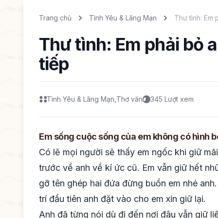
Trang chủ
Tình Yêu & Lãng Mạn
Thư tình: Em 
Thư tình: Em phải bỏ a
tiếp
Tình Yêu & Lãng Mạn
,
Thơ văn
345 Lượt xem
Em sống cuộc sống của em không có hình bón
Có lẽ mọi người sẽ thấy em ngốc khi giữ mãi
trước về anh về kí ức cũ. Em vẫn giữ hết n
gỡ tên ghép hai đứa đừng buồn em nhé anh. 
trí đầu tiên anh đặt vào cho em xin giữ lại.
Anh đã từng nói dù đi đến nơi đâu vẫn giữ l