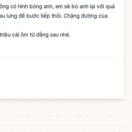
g có hình bóng anh, em sẽ bỏ anh lại với quá
sau lưng để bước tiếp thôi. Chặng đường của
 triệu cái ôm từ đằng sau nhé.