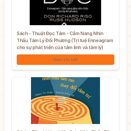
Sách - Thuật Đọc Tâm - Cẩm Nang Nhìn
Thấu Tâm Lý Đối Phương (Trí tuệ Enneagram
cho sự phát triển của tâm linh và tâm lý)
Xem chi tiết