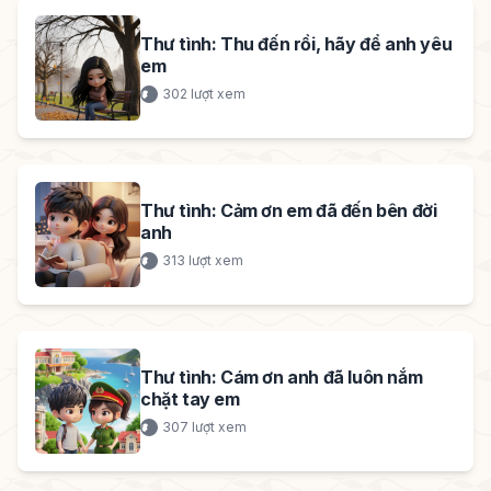
Thư tình: Thu đến rồi, hãy để anh yêu
em
302 lượt xem
Thư tình: Cảm ơn em đã đến bên đời
anh
313 lượt xem
Thư tình: Cám ơn anh đã luôn nắm
chặt tay em
307 lượt xem