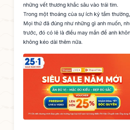
những vết thương khắc sâu vào trái tim.
Trong một thoáng của sự ích kỷ tầm thường, 
Mọi thứ đã đúng như những gì anh muốn, nh
trước, đó có lẽ là điều may mắn để anh khôn
không kéo dài thêm nữa.