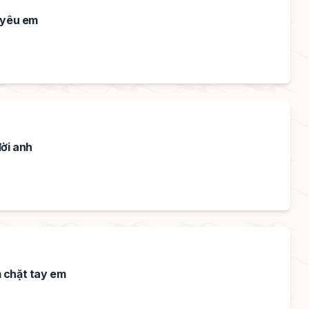
h yêu em
ời anh
 chặt tay em