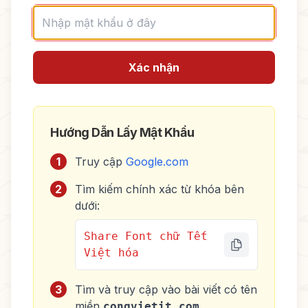
Xác nhận
Hướng Dẫn Lấy Mật Khẩu
1
Truy cập
Google.com
2
Tìm kiếm chính xác từ khóa bên
dưới:
Share Font chữ Tết
Việt hóa
3
Tìm và truy cập vào bài viết có tên
miền
congvietit.com