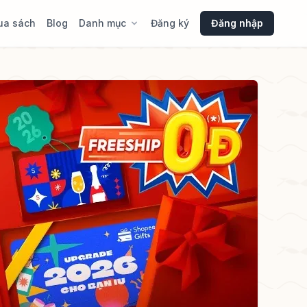
ua sách
Blog
Danh mục
Đăng ký
Đăng nhập