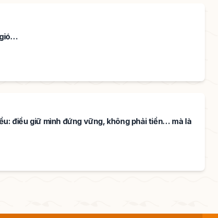
 gió…
ểu: điều giữ mình đứng vững, không phải tiền… mà là