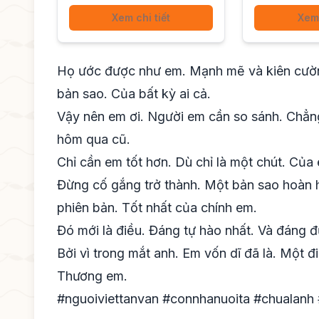
Xem chi tiết
Xem 
Họ ước được như em. Mạnh mẽ và kiên cườn
bản sao. Của bất kỳ ai cả.
Vậy nên em ơi. Người em cần so sánh. Chẳng 
hôm qua cũ.
Chỉ cần em tốt hơn. Dù chỉ là một chút. Của 
Đừng cố gắng trở thành. Một bản sao hoàn 
phiên bản. Tốt nhất của chính em.
Đó mới là điều. Đáng tự hào nhất. Và đáng 
Bởi vì trong mắt anh. Em vốn dĩ đã là. Một đi
Thương em.
#nguoiviettanvan #connhanuoita #chualanh 